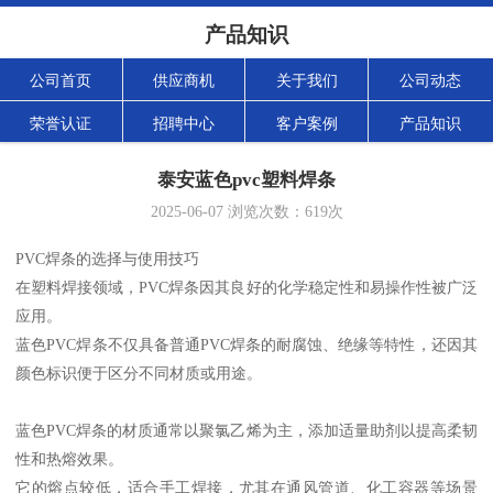
产品知识
公司首页
供应商机
关于我们
公司动态
荣誉认证
招聘中心
客户案例
产品知识
泰安蓝色pvc塑料焊条
2025-06-07
浏览次数：
619
次
PVC焊条的选择与使用技巧
在塑料焊接领域，PVC焊条因其良好的化学稳定性和易操作性被广泛
应用。
蓝色PVC焊条不仅具备普通PVC焊条的耐腐蚀、绝缘等特性，还因其
颜色标识便于区分不同材质或用途。
蓝色PVC焊条的材质通常以聚氯乙烯为主，添加适量助剂以提高柔韧
性和热熔效果。
它的熔点较低，适合手工焊接，尤其在通风管道、化工容器等场景