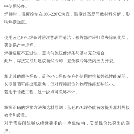
中使用较多。
焊接时，温度控制在180-220℃为宜，温度过高易导致材料分解，影
响焊接强度。
使用蓝色PVC焊条时需注意表面清洁，被焊部位应打磨去除氧化层，
否则易产生虚焊。
焊接速度不宜过快，需均匀施压使焊条与基材充分熔合。
此外，焊接完成后建议自然冷却，避免骤冷导致内应力开裂。
相比其他颜色焊条，蓝色PVC焊条在户外使用时抗紫外线性能稍弱，
长期暴晒可能出现褪色，但对焊接部位的物理性能影响较小。
若用于隐蔽工程，这一缺点可忽略不计。
掌握正确的焊接方法和选材原则，蓝色PVC焊条能有效提升塑料焊接
效率和质量。
对于需要耐酸碱或绝缘要求的非承重结构，它是性价比突出的选
择。