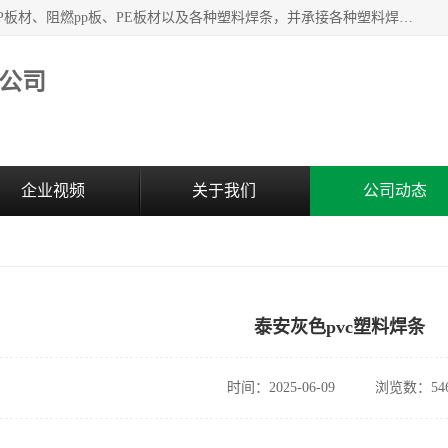
主要产品：PVC硬板、PVC萃取板、PVC 彩板、PVC软板、PP板材、阻燃pp板、PE板材以及各种塑料焊条，并承接各种塑料焊接工程，其产品广泛应用于环保设备、化工、石油、电镀、电子、建筑、食品、医药等多种行业，产品销售己覆盖全国多个省、市(直辖市)及自治区，并己经远销国外。
公司
企业视频
关于我们
公司动态
泰安灰色pvc塑料焊条
时间：2025-06-09
浏览数：54