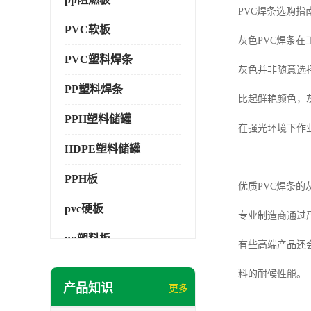
PVC焊条选购
PVC软板
灰色PVC焊条
PVC塑料焊条
灰色并非随意选
PP塑料焊条
比起鲜艳颜色，
PPH塑料储罐
在强光环境下作
HDPE塑料储罐
PPH板
优质PVC焊条
pvc硬板
专业制造商通过
pp塑料板
有些高端产品还
pvc萃取板
料的耐候性能。
产品知识
更多
pvc工程板