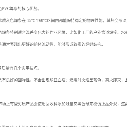
色PVC焊条的核心优势。
质灰色焊条在-15℃至60℃区间内都能保持稳定的物理性能，其热变形温
色焊条特别适合温差变化大的作业环境，比如化工厂的户外管道焊接、水
条通常表现出更好的熔体流动性，能够形成致密的焊缝结构。
焊条质量有几个实用技巧。
具有良好的回弹性，不会出现明显白痕；燃烧时火焰呈蓝色，离火即灭，
市场上有些劣质产品会使用回收料添加过量灰黑色母来模仿正品外观，这