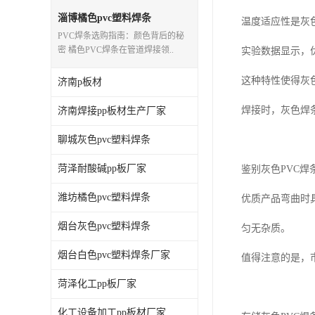
淄博橘色pvc塑料焊条
温度适应性是灰
PVC焊条选购指南：颜色背后的秘
密 橘色PVC焊条在管道焊接领..
实验数据显示，优
这种特性使得灰
济南p板材
焊接时，灰色焊
济南焊接pp板材生产厂家
聊城灰色pvc塑料焊条
菏泽耐酸碱pp板厂家
鉴别灰色PVC
潍坊橘色pvc塑料焊条
优质产品弯曲时
烟台灰色pvc塑料焊条
匀无杂质。
烟台白色pvc塑料焊条厂家
值得注意的是，
菏泽化工pp板厂家
化工设备加工pp板材厂家