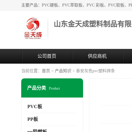
山东金天成塑料制品有限
公司首页
供应商机
当前位置：
首页
>
产品知识
> 泰安灰色pvc塑料焊条
产品分类
Product
PVC板
PP板
pp阻燃板