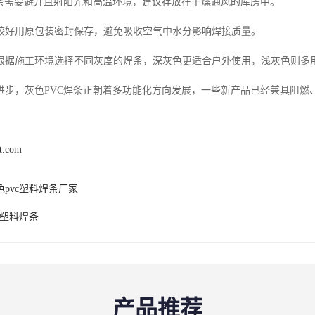
焊条需要避开直射阳光和高温环境，建议存放在干燥通风的库房中。
较好用原包装密封保存，避免吸收空气中水分影响焊接质量。
根据施工环境选择不同灰度的焊条，深灰色更适合户外使用，浅灰色则多
进步，灰色PVC焊条正朝着多功能化方向发展，一些新产品已经兼具阻燃
xt.com
色pvc塑料焊条厂家
c塑料焊条
产品推荐