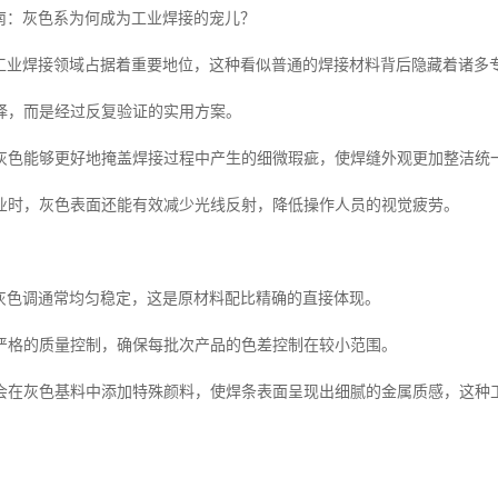
指南：灰色系为何成为工业焊接的宠儿？
在工业焊接领域占据着重要地位，这种看似普通的焊接材料背后隐藏着诸多
择，而是经过反复验证的实用方案。
灰色能够更好地掩盖焊接过程中产生的细微瑕疵，使焊缝外观更加整洁统
业时，灰色表面还能有效减少光线反射，降低操作人员的视觉疲劳。
的灰色调通常均匀稳定，这是原材料配比精确的直接体现。
严格的质量控制，确保每批次产品的色差控制在较小范围。
会在灰色基料中添加特殊颜料，使焊条表面呈现出细腻的金属质感，这种