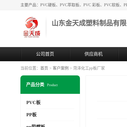
山东金天成塑料制品有限
公司首页
供应商机
当前位置：
首页
>
客户案例
> 菏泽化工pp板厂家
产品分类
Product
PVC板
PP板
pp阻燃板