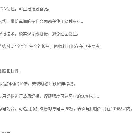
FDA认证，可直接接触食品。
水线、烘焙车间的操作台面都在使用这种材料。
焊接技术，能实现无缝拼接，避免细菌滋生。
选购时要*全新料生产的板材，回收料可能存在卫生隐患。
热膨胀特性。
数是钢材的10倍，安装时必须预留伸缩缝。
专用焊枪进行热风焊接，焊缝强度可达母材的90%以上。
电场合，可选用添加碳粉的导电型PP板，表面电阻能控制在10^6Ω以内