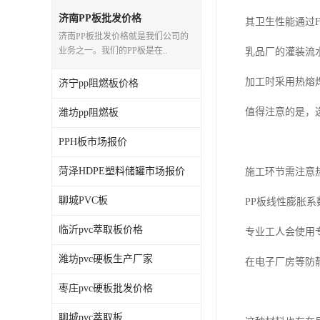
济南PP板批发价格
其卫生性能通过
济南PP板批发价格就是我们公司的
业务之一。我们的PP板是在..
乳品厂的灌装流
加工时采用热熔
济宁pp阻燃板价格
值得注意的是，
潍坊pp阻燃板
PPH板市场报价
菏泽HDPE塑料储罐市场报价
施工环节需注意
聊城PVC板
PP板线性膨胀系
临沂pvc萃取板价格
专业工人会使用
潍坊pvc硬板生产厂家
在电子厂房等防静
枣庄pvc硬板批发价格
聊城pvc萃取板