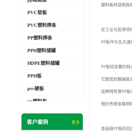
塑料板材选购指
PVC软板
PVC塑料焊条
在工业与民用领
PP塑料焊条
PP板作为五大
PPH塑料储罐
HDPE塑料储罐
PP板较显著的
PPH板
它能抵抗酸碱盐
pvc硬板
这种特性使PP
pp塑料板
相比传统金属材
pvc萃取板
客户案例
更多
pvc工程板
食品级PP板的