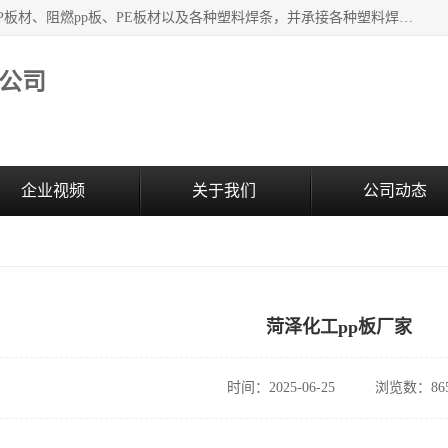
主要产品：PVC硬板、PVC萃取板、PVC 彩板、PVC软板、PP板材、阻燃pp板、PE板材以及各种塑料焊条，并承接各种塑料焊接工程，其产品广泛应用于环保设备、化工、石油、电镀、电子、建筑、食品、医药等多种行业，产品销售己覆盖全国多个省、市(直辖市)及自治区，并己经远销国外。
公司
企业视频
关于我们
公司动态
菏泽化工pp板厂家
时间：2025-06-25
浏览数：86