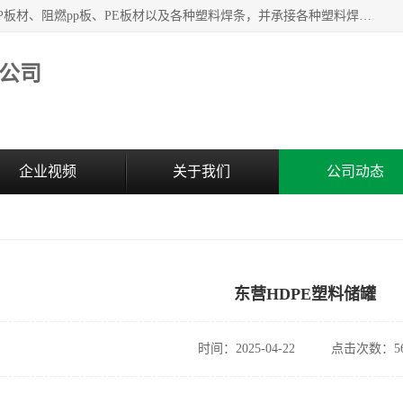
主要产品：PVC硬板、PVC萃取板、PVC 彩板、PVC软板、PP板材、阻燃pp板、PE板材以及各种塑料焊条，并承接各种塑料焊接工程，其产品广泛应用于环保设备、化工、石油、电镀、电子、建筑、食品、医药等多种行业，产品销售己覆盖全国多个省、市(直辖市)及自治区，并己经远销国外。
公司
企业视频
关于我们
公司动态
东营HDPE塑料储罐
时间：2025-04-22
点击次数：56