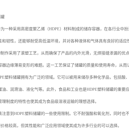
储罐
罐作为一种采用高密度聚乙烯（HDPE）材料制成的储存容器，在各行业中
性和韧性，还能够耐受高低温环境，并对各种液体和气体具有良好的适应
罐的制作采用了滚塑工艺，从而确保了产品的内外光滑，无焊接缝渗漏的优
容器边缘薄易变形的难题。这一工艺保证了储罐的质量和使用寿命，从而
DPE塑料储罐拥有为广泛的领域。它可以被用来储存多种化学品，包括酸
煤油、润滑油、液化气等。此外，食品和工业也是HDPE塑料储罐的重要
管理制度的特性也使其成为食品级溶液运输的理想选择。
该注意到HDPE塑料储罐的一些使用限制。它不耐强酸和氧化剂，同时也
储罐价格较高，但其性能和广泛应用领域使其成为许多行业的可以选择。