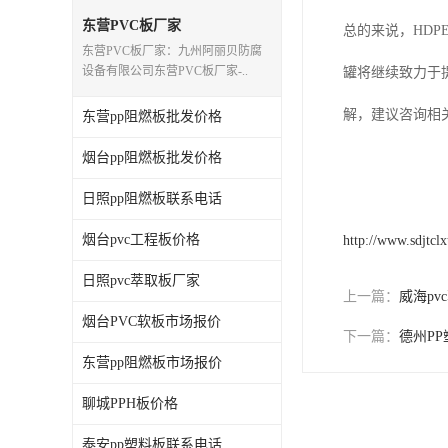
东营PVC板厂家
总的来说，HD
东营PVC板厂家：九州阿丽贝防腐
设备有限公司东营PVC板厂家-..
罐将继续致力于
解，建议咨询相
东营pp阻燃板批发价格
烟台pp阻燃板批发价格
日照pp阻燃板联系电话
烟台pvc工程板价格
http://www.sdjtcl
日照pvc萃取板厂家
上一篇：
威海pv
烟台PVC软板市场报价
下一篇：
德州P
东营pp阻燃板市场报价
聊城PPH板价格
泰安pp塑料板联系电话