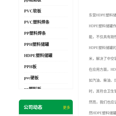
PVC软板
东营HDPE塑料
PVC塑料焊条
HDPE塑料储
PP塑料焊条
能，不仅具有刚
PPH塑料储罐
HDPE塑料储
HDPE塑料储罐
米，解决了中空
PPH板
在应用方面，H
pvc硬板
如汽油、柴油、
pp塑料板
时，其符合卫生
pvc萃取板
然而，我们也应
公司动态
更多
pvc工程板
然HDPE塑料