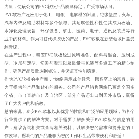
力量，使该公司的PVC软板产品质量稳定，广受市场认可。
PVC软板广泛应用于化工、电镀、电解槽的衬里，绝缘垫层，火车、
汽车内饰及辅助材料等多个领域。其耐腐蚀性和性使其成为石油、
水净化处理设备、环保设备、矿山、医药、电子、通讯及装潢等行
业中的材料。作为可替代橡胶板的产品，PVC软板在新型领域日益受
到青睐。
在生产过程中，泰安PVC软板经过原料准备、配料与混合、压制成
型、冷却与定型、切割与整理以及质量与包装等多道工序的精心制
作，确保产品质量达到标准，并保证其性能稳定。
作为PVC软板的生产商，*始终秉承诚信经营、顾客至上的宗旨，致
力于提供的产品和贴心的服务。公司的产品销售网络已覆盖全国多
个省、市（直辖市）及自治区，部分产品还出口到国外市场，赢得
了广大客户的和信赖。
总的来说，泰安PVC软板以其优异的性能和广泛的应用领域，为各个
行业提供了的解决方案。对于需要了解多关于PVC软板的信息的用
户，建议咨询相关或查阅相关资料，以解决您的需求和提升您的工
作效率。愿我们的产品能够为您的工作和生活带来便利和舒适！