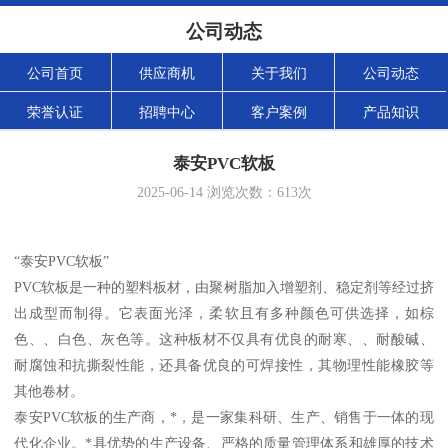
公司动态
公司首页
供应商机
关于我们
公司动态
荣誉认证
招聘中心
客户案例
产品知识
泰安PVC软板
2025-06-14
浏览次数：
613
次
“泰安PVC软板”
PVC软板是一种的塑料板材，由聚树脂加入增塑剂、稳定剂等经过挤
出成型而制得。它表面光泽，柔软且有多种颜色可供选择，如棕
色、、白色、灰色等。这种板材不仅具有优良的耐寒、、耐酸碱、
耐腐蚀和抗撕裂性能，还具备优良的可焊接性，其物理性能橡胶等
其他卷材。
泰安PVC软板的生产商，*，是一家集科研、生产、销售于一体的现
代化企业。*具优势的生产设备、严格的质量管理体系和雄厚的技术