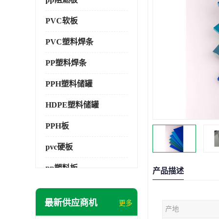
PVC软板
PVC塑料焊条
PP塑料焊条
PPH塑料储罐
HDPE塑料储罐
PPH板
pvc硬板
pp塑料板
产品描述
pvc萃取板
最新供应商机
更多
产地
pvc工程板