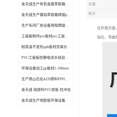
金天成生产有色金属萃取箱焊接pvc板
长度
特点
金天成生产镍钴萃取箱焊接pvc萃取板
生产车间厂房设备用阻燃级别pp硬板
在外观方面
工装板制作pvc板材pvc工装板材可折弯
钻孔、弯曲
耐高温不变形pph板材货真价值pph板材
PVC工装板防静电流水线自动化倍速线工装板
环保设备加工pp板材1-100mm
生产燕山石化4220原料PPH板材
金天成 纯原料PVC软板 抗冲击
金天成生产地胶板环保设备内衬焊接用半圆pvc软焊条