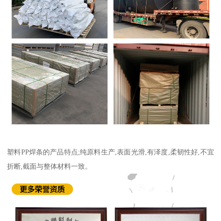
塑料PP焊条的产品特点;纯原料生产,表面光滑,有泽度,柔韧性好,不宜
折断,截面与整体材料一致。