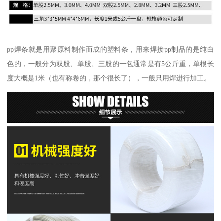
pp焊条就是用聚原料制作而成的塑料条，用来焊接pp制品的是纯白
色的，一般分为双股、单股、三股的一包通常是有5公斤重，单根长
度大概是1米（也有称卷的，那个很长了），一般只用焊进行加工。