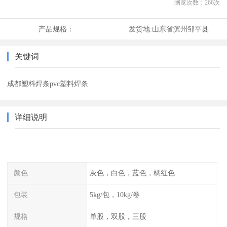
浏览次数：
266
次
产品规格：
发货地:
山东省滨州邹平县
关键词
成都塑料焊条pvc塑料焊条
详细说明
颜色
灰色，白色，蓝色，橘红色
包装
5kg/包，10kg/卷
规格
单股，双股，三股