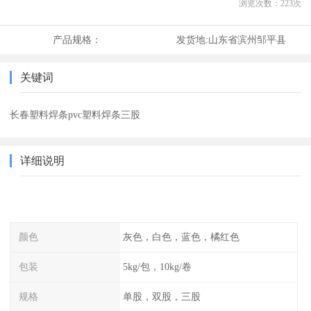
浏览次数：
223
次
产品规格：
发货地:
山东省滨州邹平县
关键词
长春塑料焊条pvc塑料焊条三股
详细说明
颜色
灰色，白色，蓝色，橘红色
包装
5kg/包，10kg/卷
规格
单股，双股，三股