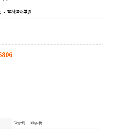
pvc塑料焊条单股
5806
5kg/包，10kg/卷