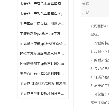
金天成生产有色金属萃取箱焊接pvc板
规格
用途
金天成生产镍钴萃取箱焊接pvc萃取板
生产车间厂房设备用阻燃级别pp硬板
公司面积40
工装板制作pvc板材pvc工装板材可折弯
焊条。
PP焊丝的
耐高温不变形pph板材货真价值pph板材
1. 高耐
PVC工装板防静电流水线自动化倍速线工装板
2. 的耐
环保设备加工pp板材1-100mm
3. 良好
生产燕山石化4220原料PPH板材
4. 轻质
金天成 纯原料PVC软板 抗冲击
5. 易于
金天成生产地胶板环保设备内衬焊接用半圆pvc软焊条
6. 环保
需要注意的