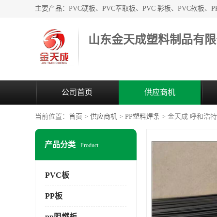
山东金天成塑料制品有限
公司首页
供应商机
当前位置：
首页
>
供应商机
>
PP塑料焊条
> 金天成 呼和浩
产品分类
Product
PVC板
PP板
pp阻燃板