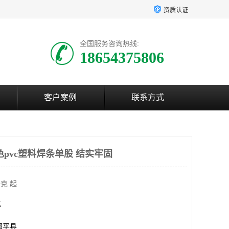
资质认证
全国服务咨询热线:
18654375806
客户案例
联系方式
pvc塑料焊条单股 结实牢固
克 起
克
邹平县