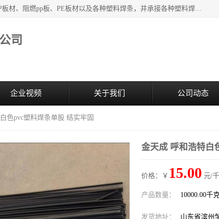
主要产品：PVC硬板、PVC萃取板、PVC 彩板、PVC软板、PP板材、阻燃pp板、PE板材以及各种塑料焊条，并承接各种塑料焊接工程，其产品广泛应用于环保设备、化工、石油、电镀、电子、建筑、食品、医药等多种行业，产品销售己覆盖全国多个省、市(直辖市)及自治区，并己经远销国外。
公司
企业视频
关于我们
公司动态
特白色pvc塑料焊条单股 结实牢固
金天成 呼和浩特白色
15.00
价格：￥
元/千
产品数量：
10000.00千
发货地址：
山东省滨州