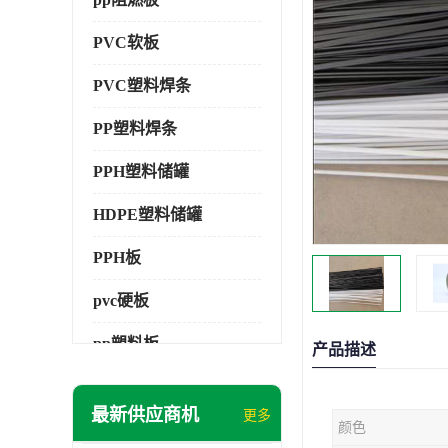
PVC软板
PVC塑料焊条
PP塑料焊条
PPH塑料储罐
HDPE塑料储罐
PPH板
pvc硬板
pp塑料板
产品描述
pvc萃取板
最新供应商机
更多
颜色
pvc工程板