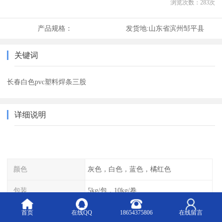
浏览次数：
283
次
产品规格：
发货地:
山东省滨州邹平县
关键词
长春白色pvc塑料焊条三股
详细说明
颜色
灰色，白色，蓝色，橘红色
包装
5kg/包，10kg/卷
规格
单股，双股，三股
首页
在线QQ
18654375806
在线留言