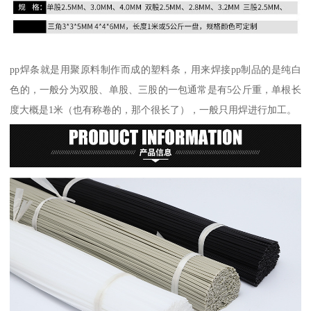
pp焊条就是用聚原料制作而成的塑料条，用来焊接pp制品的是纯白
色的，一般分为双股、单股、三股的一包通常是有5公斤重，单根长
度大概是1米（也有称卷的，那个很长了），一般只用焊进行加工。