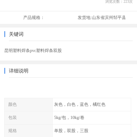
浏览次数：
223
次
产品规格：
发货地:
山东省滨州邹平县
关键词
昆明塑料焊条pvc塑料焊条双股
详细说明
颜色
灰色，白色，蓝色，橘红色
包装
5kg/包，10kg/卷
规格
单股，双股，三股