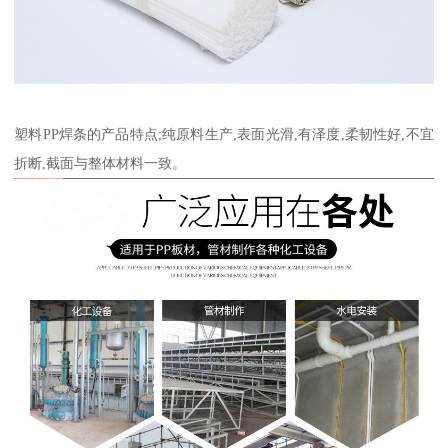
塑料PP焊条的产品特点;纯原料生产,表面光滑,有泽度,柔韧性好,不宜
折断,截面与整体材料一致。