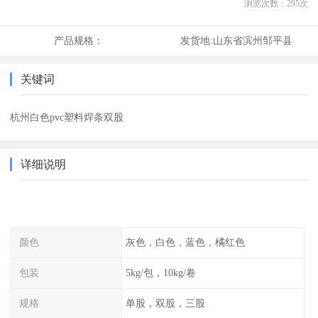
浏览次数：
295
次
产品规格：
发货地:
山东省滨州邹平县
关键词
杭州白色pvc塑料焊条双股
详细说明
颜色
灰色，白色，蓝色，橘红色
包装
5kg/包，10kg/卷
规格
单股，双股，三股