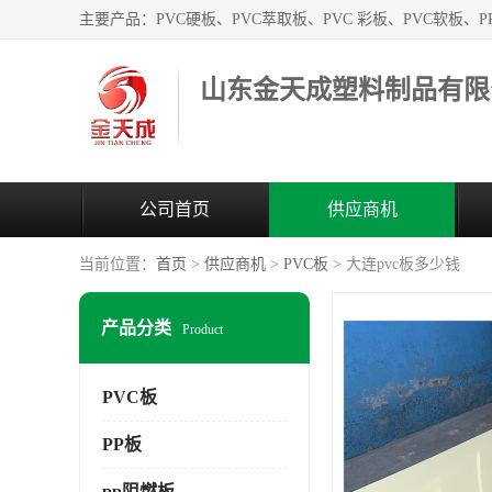
山东金天成塑料制品有限
公司首页
供应商机
当前位置：
首页
>
供应商机
>
PVC板
> 大连pvc板多少钱
产品分类
Product
PVC板
PP板
pp阻燃板