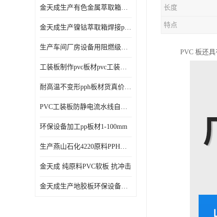
金天成生产有色金属萃取箱焊接pvc板
长度
特点
金天成生产镍钴萃取箱焊接pvc萃取板
生产车间厂房设备用阻燃级别pp硬板
PVC 板
工装板制作pvc板材pvc工装板材可折弯
耐高温不变形pph板材货真价值pph板材
PVC工装板防静电流水线自动化倍速线工装板
环保设备加工pp板材1-100mm
生产燕山石化4220原料PPH板材
金天成 纯原料PVC软板 抗冲击
金天成生产地胶板环保设备内衬焊接用半圆pvc软焊条