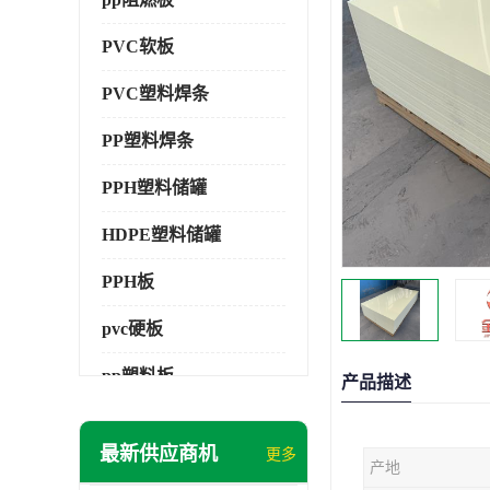
PVC软板
PVC塑料焊条
PP塑料焊条
PPH塑料储罐
HDPE塑料储罐
PPH板
pvc硬板
pp塑料板
产品描述
pvc萃取板
最新供应商机
更多
产地
pvc工程板