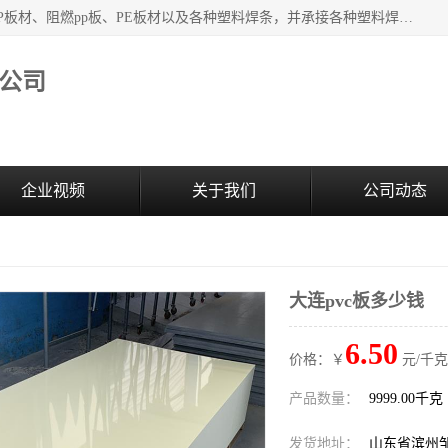
主要产品：PVC硬板、PVC萃取板、PVC 彩板、PVC软板、PP板材、阻燃pp板、PE板材以及各种塑料焊条，并承接各种塑料焊接工程，其产品广泛应用于环保设备、化工、石油、电镀、电子、建筑、食品、医药等多种行业，产品销售己覆盖全国多个省、市(直辖市)及自治区，并己经远销国外。
公司
企业视频
关于我们
公司动态
大连pvc板多少钱
6.50
价格：￥
元/千克
产品数量：
9999.00千克
发货地址：
山东省滨州