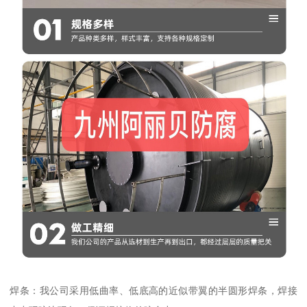
焊条：我公司采用低曲率、低底高的近似带翼的半圆形焊条，焊接