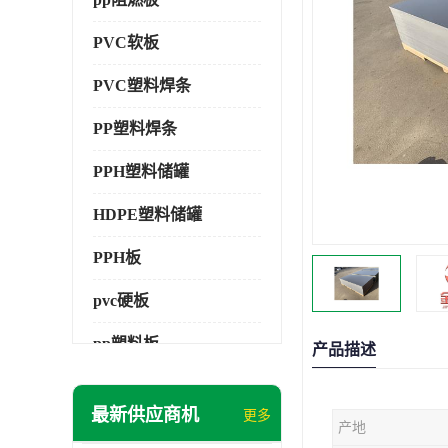
PVC软板
PVC塑料焊条
PP塑料焊条
PPH塑料储罐
HDPE塑料储罐
PPH板
pvc硬板
pp塑料板
产品描述
pvc萃取板
最新供应商机
更多
产地
pvc工程板