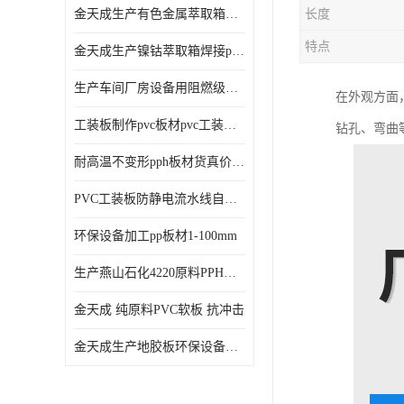
金天成生产有色金属萃取箱焊接pvc板
长度
特点
金天成生产镍钴萃取箱焊接pvc萃取板
生产车间厂房设备用阻燃级别pp硬板
在外观方面
工装板制作pvc板材pvc工装板材可折弯
钻孔、弯曲
耐高温不变形pph板材货真价值pph板材
PVC工装板防静电流水线自动化倍速线工装板
环保设备加工pp板材1-100mm
生产燕山石化4220原料PPH板材
金天成 纯原料PVC软板 抗冲击
金天成生产地胶板环保设备内衬焊接用半圆pvc软焊条