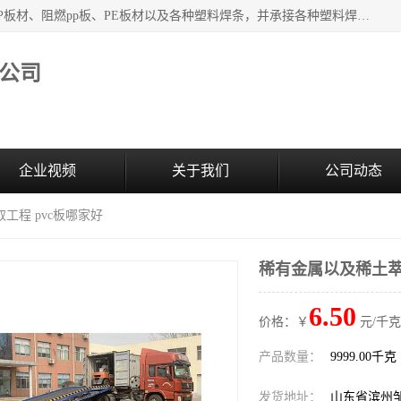
主要产品：PVC硬板、PVC萃取板、PVC 彩板、PVC软板、PP板材、阻燃pp板、PE板材以及各种塑料焊条，并承接各种塑料焊接工程，其产品广泛应用于环保设备、化工、石油、电镀、电子、建筑、食品、医药等多种行业，产品销售己覆盖全国多个省、市(直辖市)及自治区，并己经远销国外。
公司
企业视频
关于我们
公司动态
工程 pvc板哪家好
稀有金属以及稀土萃
6.50
价格：￥
元/千克
产品数量：
9999.00千克
发货地址：
山东省滨州