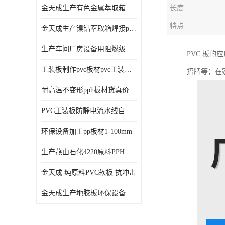
金天成生产有色金属萃取箱焊接pvc板
长度
特点
金天成生产镍钴萃取箱焊接pvc萃取板
生产车间厂房设备用阻燃级别pp硬板
PVC 板
工装板制作pvc板材pvc工装板材可折弯
招牌等；在
耐高温不变形pph板材货真价值pph板材
PVC工装板防静电流水线自动化倍速线工装板
环保设备加工pp板材1-100mm
生产燕山石化4220原料PPH板材
金天成 纯原料PVC软板 抗冲击
金天成生产地胶板环保设备内衬焊接用半圆pvc软焊条