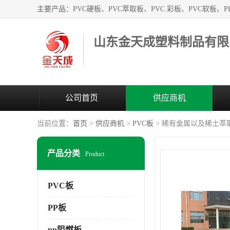
山东金天成塑料制品有限
公司首页
供应商机
当前位置：
首页
>
供应商机
>
PVC板
> 稀有金属以及稀土萃取
产品分类
Product
PVC板
PP板
pp阻燃板