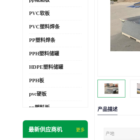
PVC软板
PVC塑料焊条
PP塑料焊条
PPH塑料储罐
HDPE塑料储罐
PPH板
pvc硬板
pp塑料板
产品描述
pvc萃取板
最新供应商机
更多
产地
pvc工程板