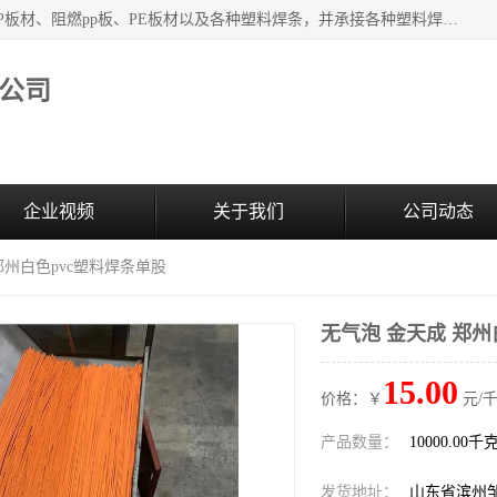
主要产品：PVC硬板、PVC萃取板、PVC 彩板、PVC软板、PP板材、阻燃pp板、PE板材以及各种塑料焊条，并承接各种塑料焊接工程，其产品广泛应用于环保设备、化工、石油、电镀、电子、建筑、食品、医药等多种行业，产品销售己覆盖全国多个省、市(直辖市)及自治区，并己经远销国外。
公司
企业视频
关于我们
公司动态
郑州白色pvc塑料焊条单股
无气泡 金天成 郑州
15.00
价格：￥
元/千
产品数量：
10000.00千
发货地址：
山东省滨州