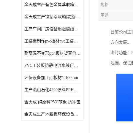
金天成生产有色金属萃取箱焊接pvc板
规格
用途
金天成生产镍钴萃取箱焊接pvc萃取板
生产车间厂房设备用阻燃级别pp硬板
目前公司主
工装板制作pvc板材pvc工装板材可折弯
方向发展。
密封功能：
耐高温不变形pph板材货真价值pph板材
泄漏，保证
PVC工装板防静电流水线自动化倍速线工装板
环保设备加工pp板材1-100mm
生产燕山石化4220原料PPH板材
金天成 纯原料PVC软板 抗冲击
金天成生产地胶板环保设备内衬焊接用半圆pvc软焊条