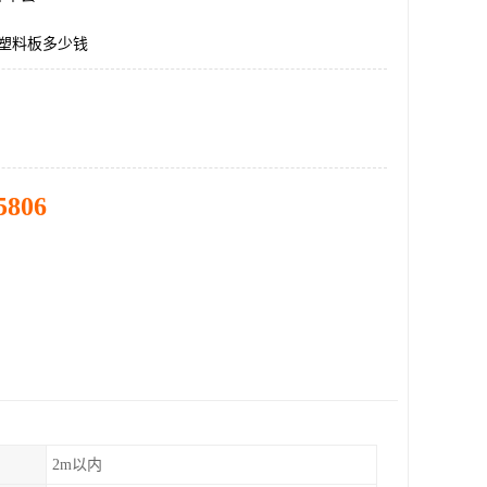
c塑料板多少钱
5806
2m以内