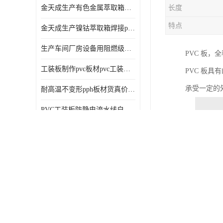
金天成生产有色金属萃取箱焊接pvc板
长度
特点
金天成生产镍钴萃取箱焊接pvc萃取板
生产车间厂房设备用阻燃级别pp硬板
PVC 板
工装板制作pvc板材pvc工装板材可折弯
PVC 板
承受一定的
耐高温不变形pph板材货真价值pph板材
PVC工装板防静电流水线自动化倍速线工装板
环保设备加工pp板材1-100mm
生产燕山石化4220原料PPH板材
金天成 纯原料PVC软板 抗冲击
金天成生产地胶板环保设备内衬焊接用半圆pvc软焊条