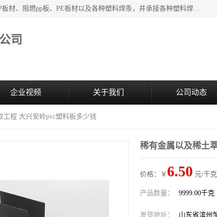
主要产品：PVC硬板、PVC萃取板、PVC 彩板、PVC软板、PP板材、阻燃pp板、PE板材以及各种塑料焊条，并承接各种塑料焊接工程，其产品广泛应用于环保设备、化工、石油、电镀、电子、建筑、食品、医药等多种行业，产品销售己覆盖全国多个省、市(直辖市)及自治区，并己经远销国外。
公司
企业视频
关于我们
公司动态
取工程 大兴安岭pvc塑料板多少钱
稀有金属以及稀土萃
6.50
价格：￥
元/千克
产品数量：
9999.00千克
发货地址：
山东省滨州