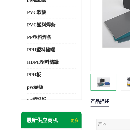
PVC软板
PVC塑料焊条
PP塑料焊条
PPH塑料储罐
HDPE塑料储罐
PPH板
pvc硬板
pp塑料板
产品描述
pvc萃取板
最新供应商机
更多
产地
pvc工程板