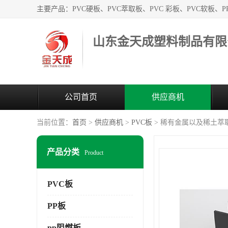
山东金天成塑料制品有限
公司首页
供应商机
当前位置：
首页
>
供应商机
>
PVC板
> 稀有金属以及稀土萃
产品分类
Product
PVC板
PP板
pp阻燃板