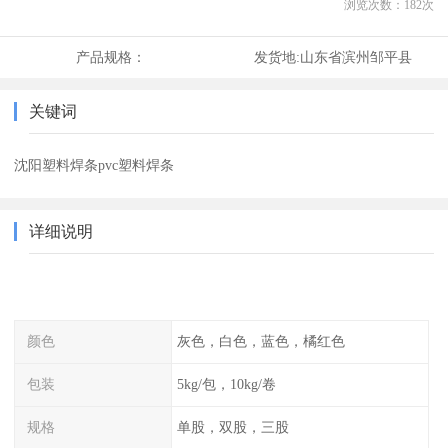
浏览次数：
182
次
产品规格：
发货地:
山东省滨州邹平县
关键词
沈阳塑料焊条pvc塑料焊条
详细说明
颜色
灰色，白色，蓝色，橘红色
包装
5kg/包，10kg/卷
规格
单股，双股，三股