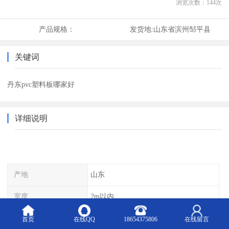
浏览次数：
144
次
产品规格：
发货地:
山东省滨州邹平县
关键词
丹东pvc塑料板哪家好
详细说明
产地
山东
宽度
2m以内
长度
17.5m以内
首页
在线QQ
18654375806
在线留言