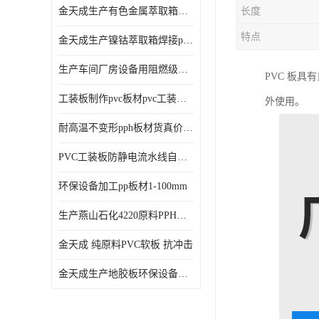
金天成生产有色金属萃取箱焊接pvc板
长度
特点
金天成生产镍钴萃取箱焊接pvc萃取板
生产车间厂房设备用阻燃级别pp硬板
PVC 板
工装板制作pvc板材pvc工装板材可折弯
外使用。
耐高温不变形pph板材货真价值pph板材
PVC工装板防静电流水线自动化倍速线工装板
环保设备加工pp板材1-100mm
生产燕山石化4220原料PPH板材
金天成 纯原料PVC软板 抗冲击
金天成生产地胶板环保设备内衬焊接用半圆pvc软焊条