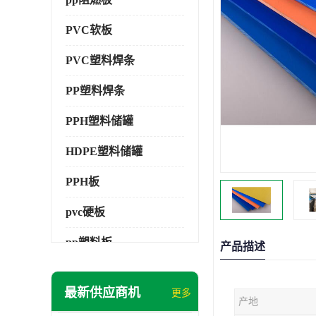
PVC软板
PVC塑料焊条
PP塑料焊条
PPH塑料储罐
HDPE塑料储罐
PPH板
pvc硬板
pp塑料板
产品描述
pvc萃取板
最新供应商机
更多
产地
pvc工程板