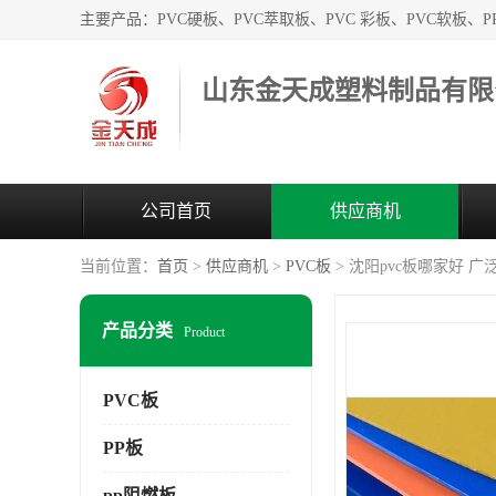
山东金天成塑料制品有限
公司首页
供应商机
当前位置：
首页
>
供应商机
>
PVC板
> 沈阳pvc板哪家好 
产品分类
Product
PVC板
PP板
pp阻燃板