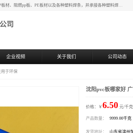
主要产品：PVC硬板、PVC萃取板、PVC 彩板、PVC软板、PP板材、阻燃pp板、PE板材以及各种塑料焊条，并承接各种塑料焊接工程，其产品广泛应用于环保设备、化工、石油、电镀、电子、建筑、食品、医药等多种行业，产品销售己覆盖全国多个省、市(直辖市)及自治区，并己经远销国外。
公司
企业视频
关于我们
公司动态
广泛用于环保
沈阳pvc板哪家好 
6.50
价格：￥
元/千克
产品数量：
9999.00千克
发货地址：
山东省滨州