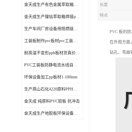
金天成生产有色金属萃取箱焊接pvc板
长度
特点
金天成生产镍钴萃取箱焊接pvc萃取板
生产车间厂房设备用阻燃级别pp硬板
PVC 板
工装板制作pvc板材pvc工装板材可折弯
在外观方面
钻孔、弯曲
耐高温不变形pph板材货真价值pph板材
PVC工装板防静电流水线自动化倍速线工装板
环保设备加工pp板材1-100mm
生产燕山石化4220原料PPH板材
金天成 纯原料PVC软板 抗冲击
金天成生产地胶板环保设备内衬焊接用半圆pvc软焊条