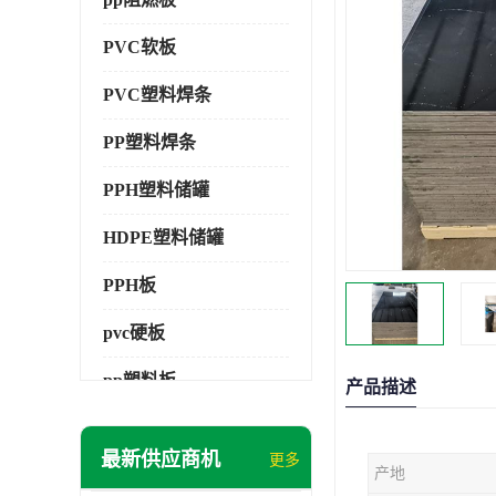
PVC软板
PVC塑料焊条
PP塑料焊条
PPH塑料储罐
HDPE塑料储罐
PPH板
pvc硬板
pp塑料板
产品描述
pvc萃取板
最新供应商机
更多
产地
pvc工程板