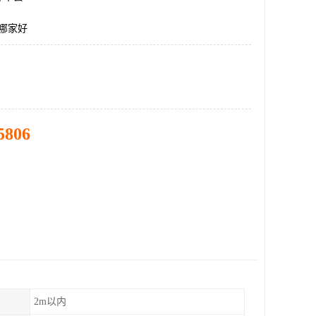
板哪家好
5806
2m以内