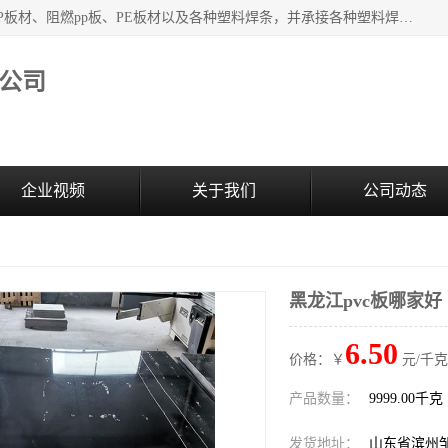
主要产品：PVC硬板、PVC萃取板、PVC 彩板、PVC软板、PP板材、阻燃pp板、PE板材以及各种塑料焊条，并承接各种塑料焊接工程，其产品广泛应用于环保设备、化工、石油、电镀、电子、建筑、食品、医药等多种行业，产品销售己覆盖全国多个省、市(直辖市)及自治区，并己经远销国外。
公司
企业视频
关于我们
公司动态
黑龙江pvc板哪家好
6.50
价格：￥
元/千克
产品数量：
9999.00千克
发货地址：
山东省滨州