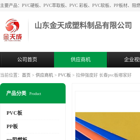
山东金天成塑料制品有限公司
公司首页
供应商机
企业视
当前位置：
首页
>
供应商机
>
PVC板
> 拉伸强度好 长春pvc板哪家好
产品分类
Product
PVC板
PP板
pp阻燃板