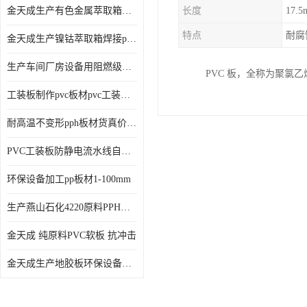
金天成生产有色金属萃取箱焊接pvc板
长度
17.
特点
耐腐
金天成生产镍钴萃取箱焊接pvc萃取板
生产车间厂房设备用阻燃级别pp硬板
PVC 板，全称为聚
工装板制作pvc板材pvc工装板材可折弯
耐高温不变形pph板材货真价值pph板材
PVC工装板防静电流水线自动化倍速线工装板
环保设备加工pp板材1-100mm
生产燕山石化4220原料PPH板材
金天成 纯原料PVC软板 抗冲击
金天成生产地胶板环保设备内衬焊接用半圆pvc软焊条