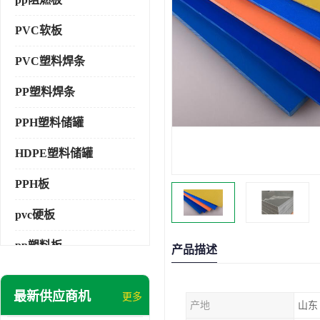
PVC软板
PVC塑料焊条
PP塑料焊条
PPH塑料储罐
HDPE塑料储罐
PPH板
pvc硬板
pp塑料板
产品描述
pvc萃取板
最新供应商机
更多
产地
山东
pvc工程板