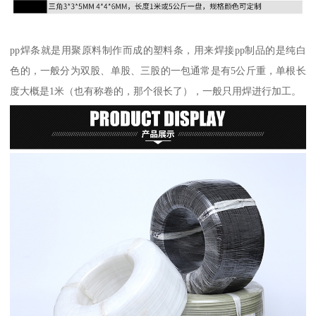
pp焊条就是用聚原料制作而成的塑料条，用来焊接pp制品的是纯白
色的，一般分为双股、单股、三股的一包通常是有5公斤重，单根长
度大概是1米（也有称卷的，那个很长了），一般只用焊进行加工。