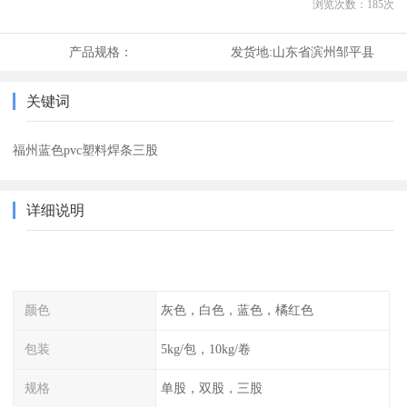
浏览次数：
185
次
产品规格：
发货地:
山东省滨州邹平县
关键词
福州蓝色pvc塑料焊条三股
详细说明
颜色
灰色，白色，蓝色，橘红色
包装
5kg/包，10kg/卷
规格
单股，双股，三股