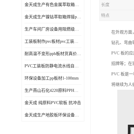
金天成生产有色金属萃取箱焊接pvc板
长度
特点
金天成生产镍钴萃取箱焊接pvc萃取板
生产车间厂房设备用阻燃级别pp硬板
在外观方面
工装板制作pvc板材pvc工装板材可折弯
钻孔、弯曲
PVC 板
耐高温不变形pph板材货真价值pph板材
招牌等；在
PVC工装板防静电流水线自动化倍速线工装板
PVC 板
环保设备加工pp板材1-100mm
将继续为人
生产燕山石化4220原料PPH板材
金天成 纯原料PVC软板 抗冲击
金天成生产地胶板环保设备内衬焊接用半圆pvc软焊条