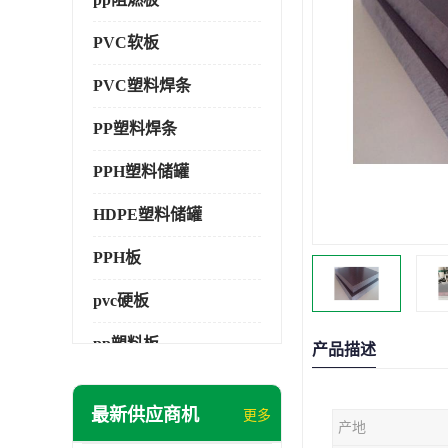
PVC软板
PVC塑料焊条
PP塑料焊条
PPH塑料储罐
HDPE塑料储罐
PPH板
pvc硬板
pp塑料板
产品描述
pvc萃取板
最新供应商机
更多
产地
pvc工程板