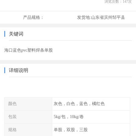
浏览次数：
147
次
产品规格：
发货地:
山东省滨州邹平县
关键词
海口蓝色pvc塑料焊条单股
详细说明
颜色
灰色，白色，蓝色，橘红色
包装
5kg/包，10kg/卷
规格
单股，双股，三股