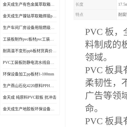
金天成生产有色金属萃取箱焊接pvc板
长度
17.
特点
耐腐
金天成生产镍钴萃取箱焊接pvc萃取板
生产车间厂房设备用阻燃级别pp硬板
PVC 
工装板制作pvc板材pvc工装板材可折弯
料制成的
耐高温不变形pph板材货真价值pph板材
领域。
PVC工装板防静电流水线自动化倍速线工装板
PVC 
环保设备加工pp板材1-100mm
柔韧性，不
生产燕山石化4220原料PPH板材
广告等领
金天成 纯原料PVC软板 抗冲击
命。
金天成生产地胶板环保设备内衬焊接用半圆pvc软焊条
PVC 