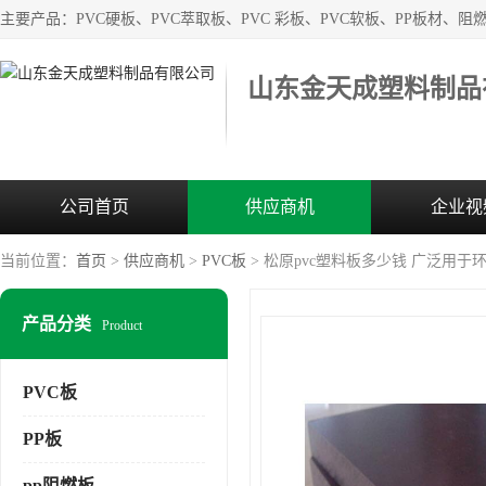
山东金天成塑料制品
公司首页
供应商机
企业视
当前位置：
首页
>
供应商机
>
PVC板
> 松原pvc塑料板多少钱 广泛用于
产品分类
Product
PVC板
PP板
pp阻燃板