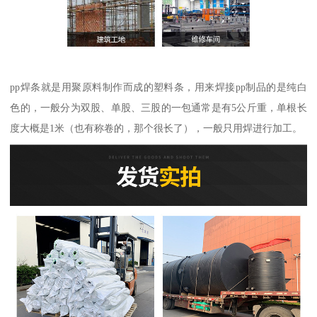
pp焊条就是用聚原料制作而成的塑料条，用来焊接pp制品的是纯白
色的，一般分为双股、单股、三股的一包通常是有5公斤重，单根长
度大概是1米（也有称卷的，那个很长了），一般只用焊进行加工。