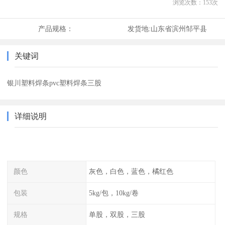
浏览次数：
153
次
产品规格：
发货地:
山东省滨州邹平县
关键词
银川塑料焊条pvc塑料焊条三股
详细说明
颜色
灰色，白色，蓝色，橘红色
包装
5kg/包，10kg/卷
规格
单股，双股，三股