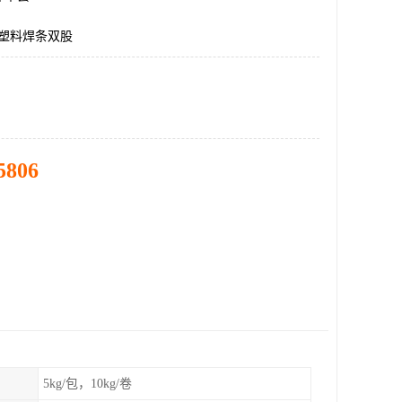
c塑料焊条双股
5806
5kg/包，10kg/卷