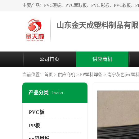
山东金天成塑料制品有限
公司首页
供应商机
当前位置：
首页
>
供应商机
>
PP塑料焊条
> 南宁灰色pvc塑
产品分类
Product
PVC板
PP板
pp阻燃板