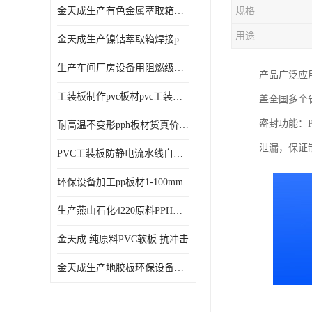
金天成生产有色金属萃取箱焊接pvc板
规格
用途
金天成生产镍钴萃取箱焊接pvc萃取板
生产车间厂房设备用阻燃级别pp硬板
产品广泛应
工装板制作pvc板材pvc工装板材可折弯
盖全国多个
密封功能：
耐高温不变形pph板材货真价值pph板材
泄漏，保证
PVC工装板防静电流水线自动化倍速线工装板
环保设备加工pp板材1-100mm
生产燕山石化4220原料PPH板材
金天成 纯原料PVC软板 抗冲击
金天成生产地胶板环保设备内衬焊接用半圆pvc软焊条