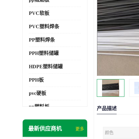
PVC软板
PVC塑料焊条
PP塑料焊条
PPH塑料储罐
HDPE塑料储罐
PPH板
pvc硬板
pp塑料板
产品描述
pvc萃取板
最新供应商机
更多
颜色
pvc工程板