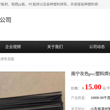
主要产品：PVC硬板、PVC萃取板、PVC 彩板、PVC软板、PP板材、阻燃pp板、PE板材以及各种塑料焊条，并承接各种塑料焊接工程，其产品广泛应用于环保设备、化工、石油、电镀、电子、建筑、食品、医药等多种行业，产品销售己覆盖全国多个省、市(直辖市)及自治区，并己经远销国外。
公司
企业视频
关于我们
公司动态
料焊条双股
南宁灰色pvc塑料
15.00
价格：￥
元/千
产品数量：
10000.00千
发货地址：
山东省滨州