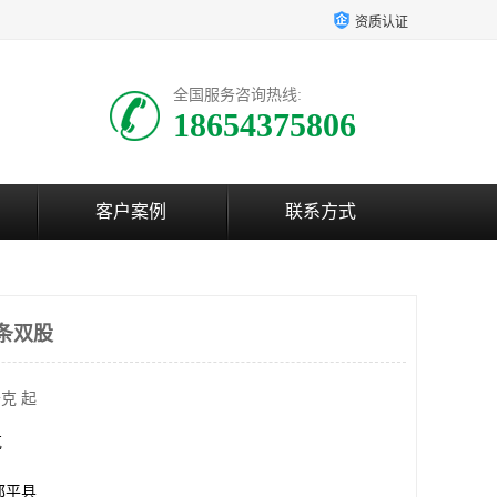
资质认证
全国服务咨询热线:
18654375806
客户案例
联系方式
焊条双股
克 起
克
邹平县