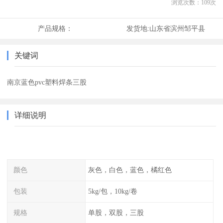
浏览次数：
109
次
产品规格：
发货地:
山东省滨州邹平县
关键词
南京蓝色pvc塑料焊条三股
详细说明
颜色
灰色，白色，蓝色，橘红色
包装
5kg/包，10kg/卷
规格
单股，双股，三股