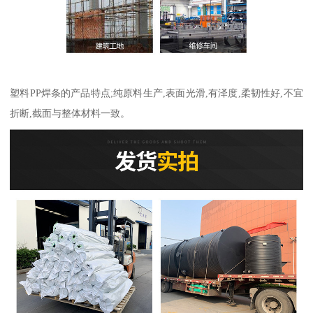
塑料PP焊条的产品特点;纯原料生产,表面光滑,有泽度,柔韧性好,不宜
折断,截面与整体材料一致。