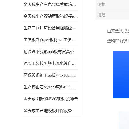
金天成生产有色金属萃取箱焊接pvc板
规格
用途
金天成生产镍钴萃取箱焊接pvc萃取板
生产车间厂房设备用阻燃级别pp硬板
山东金天成
工装板制作pvc板材pvc工装板材可折弯
塑料PP焊条
耐高温不变形pph板材货真价值pph板材
PVC工装板防静电流水线自动化倍速线工装板
环保设备加工pp板材1-100mm
生产燕山石化4220原料PPH板材
金天成 纯原料PVC软板 抗冲击
金天成生产地胶板环保设备内衬焊接用半圆pvc软焊条