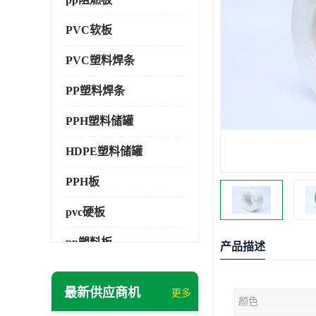
PVC软板
PVC塑料焊条
PP塑料焊条
PPH塑料储罐
HDPE塑料储罐
PPH板
pvc硬板
pp塑料板
产品描述
pvc萃取板
最新供应商机
更多
颜色
pvc工程板