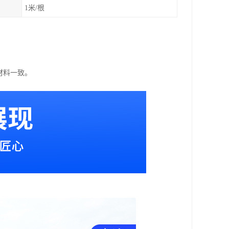
1米/根
。
材料一致。