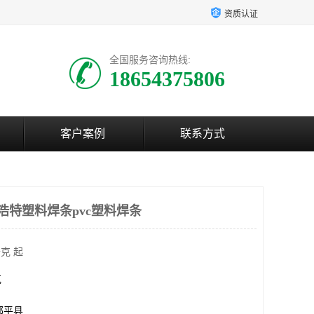
资质认证
全国服务咨询热线:
18654375806
客户案例
联系方式
浩特塑料焊条pvc塑料焊条
克 起
克
邹平县