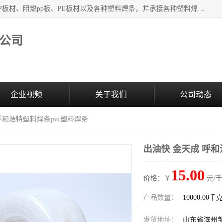
主要产品：PVC硬板、PVC萃取板、PVC 彩板、PVC软板、PP板材、阻燃pp板、PE板材以及各种塑料焊条，并承接各种塑料焊接工程，其产品广泛应用于环保设备、化工、石油、电镀、电子、建筑、食品、医药等多种行业，产品销售己覆盖全国多个省、市(直辖市)及自治区，并己经远销国外。
公司
企业视频
关于我们
公司动态
 呼和浩特塑料焊条pvc塑料焊条
出油快 金天成 呼和
15.00
价格：￥
元/千
产品数量：
10000.00千
发货地址：
山东省滨州