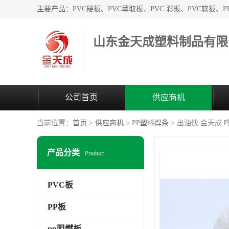
山东金天成塑料制品有限
公司首页
供应商机
当前位置：
首页
>
供应商机
>
PP塑料焊条
> 出油快 金天成
产品分类
Product
PVC板
PP板
pp阻燃板