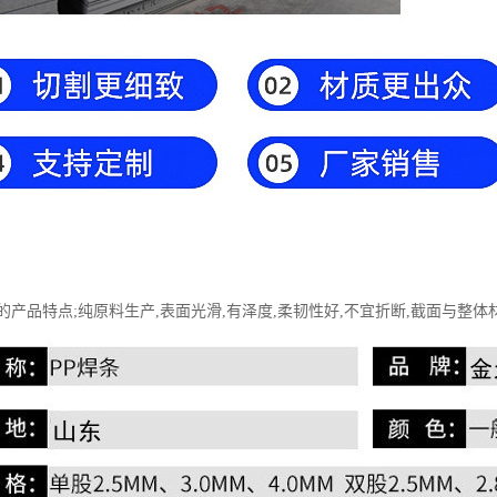
的产品特点;纯原料生产,表面光滑,有泽度,柔韧性好,不宜折断,截面与整体