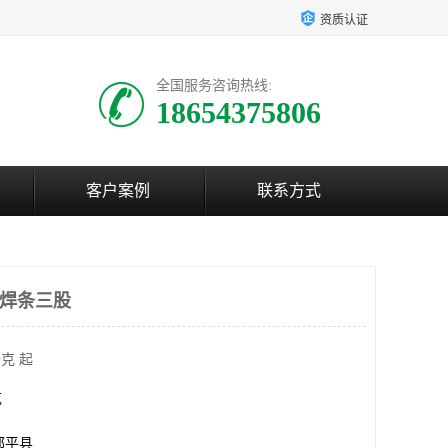
资质认证
全国服务咨询热线:
18654375806
客户案例
联系方式
料焊条三股
克 起
克
邹平县