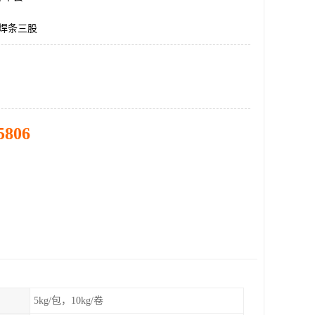
料焊条三股
5806
5kg/包，10kg/卷