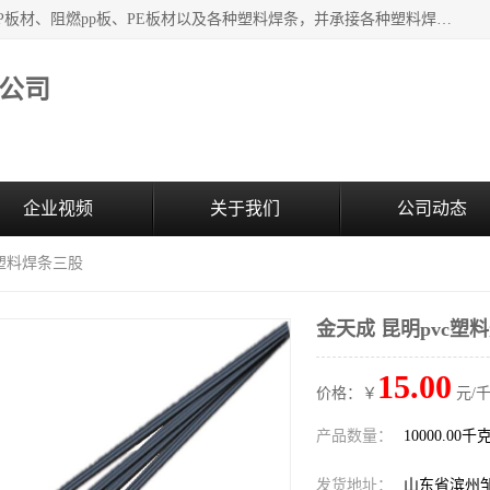
主要产品：PVC硬板、PVC萃取板、PVC 彩板、PVC软板、PP板材、阻燃pp板、PE板材以及各种塑料焊条，并承接各种塑料焊接工程，其产品广泛应用于环保设备、化工、石油、电镀、电子、建筑、食品、医药等多种行业，产品销售己覆盖全国多个省、市(直辖市)及自治区，并己经远销国外。
公司
企业视频
关于我们
公司动态
c塑料焊条三股
金天成 昆明pvc塑
15.00
价格：￥
元/千
产品数量：
10000.00千
发货地址：
山东省滨州