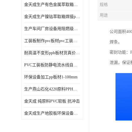
金天成生产有色金属萃取箱焊接pvc板
规格
用途
金天成生产镍钴萃取箱焊接pvc萃取板
生产车间厂房设备用阻燃级别pp硬板
公司面积40
工装板制作pvc板材pvc工装板材可折弯
焊条。
密封功能：
耐高温不变形pph板材货真价值pph板材
泄漏，保证
PVC工装板防静电流水线自动化倍速线工装板
环保设备加工pp板材1-100mm
生产燕山石化4220原料PPH板材
金天成 纯原料PVC软板 抗冲击
金天成生产地胶板环保设备内衬焊接用半圆pvc软焊条