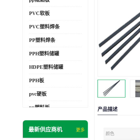
PVC软板
PVC塑料焊条
PP塑料焊条
PPH塑料储罐
HDPE塑料储罐
PPH板
pvc硬板
pp塑料板
产品描述
pvc萃取板
最新供应商机
更多
颜色
pvc工程板