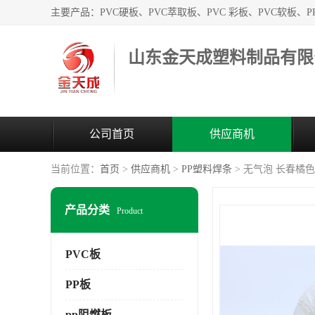
山东金天成塑料制品有限
公司首页
供应商机
当前位置：
首页
>
供应商机
>
PP塑料焊条
> 无气泡 长春橘色
产品分类
Product
PVC板
PP板
pp阻燃板