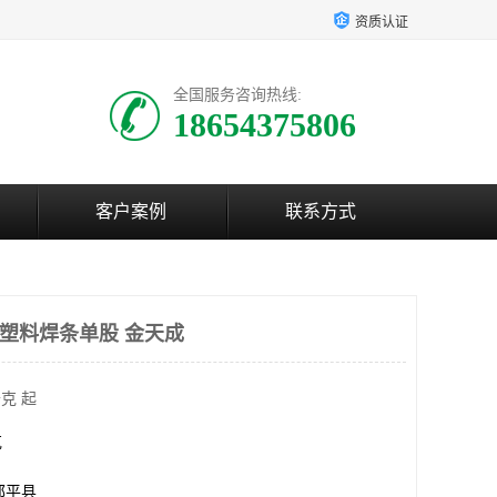
资质认证
全国服务咨询热线:
18654375806
客户案例
联系方式
c塑料焊条单股 金天成
克 起
克
邹平县