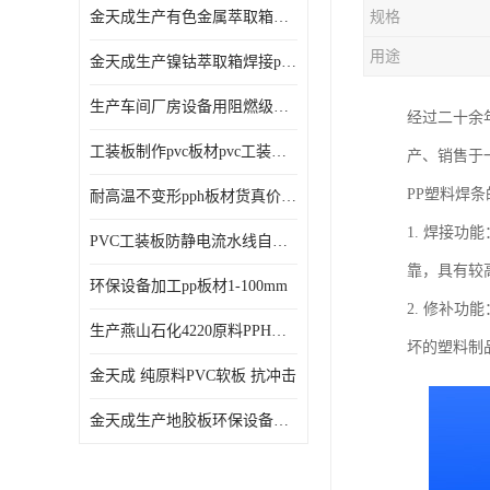
金天成生产有色金属萃取箱焊接pvc板
规格
用途
金天成生产镍钴萃取箱焊接pvc萃取板
生产车间厂房设备用阻燃级别pp硬板
经过二十余
工装板制作pvc板材pvc工装板材可折弯
产、销售于
PP塑料焊
耐高温不变形pph板材货真价值pph板材
1. 焊接
PVC工装板防静电流水线自动化倍速线工装板
靠，具有较
环保设备加工pp板材1-100mm
2. 修补
生产燕山石化4220原料PPH板材
坏的塑料制
金天成 纯原料PVC软板 抗冲击
金天成生产地胶板环保设备内衬焊接用半圆pvc软焊条