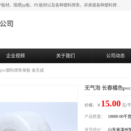
主要产品：PVC硬板、PVC萃取板、PVC 彩板、PVC软板、PP板材、阻燃pp板、PE板材以及各种塑料焊条，并承接各种塑料焊接工程，其产品广泛应用于环保设备、化工、石油、电镀、电子、建筑、食品、医药等多种行业，产品销售己覆盖全国多个省、市(直辖市)及自治区，并己经远销国外。
公司
企业视频
关于我们
公司动态
pvc塑料焊条单股 金天成
无气泡 长春橘色pv
15.00
价格：￥
元/千
产品数量：
10000.00千
发货地址：
山东省滨州