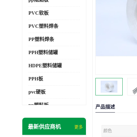
PVC软板
PVC塑料焊条
PP塑料焊条
PPH塑料储罐
HDPE塑料储罐
PPH板
pvc硬板
pp塑料板
产品描述
pvc萃取板
最新供应商机
更多
颜色
pvc工程板