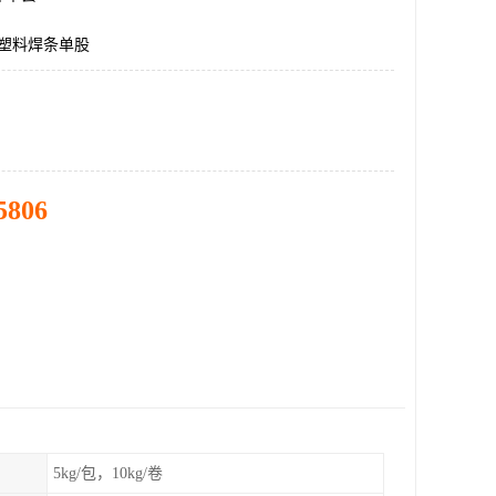
c塑料焊条单股
5806
5kg/包，10kg/卷