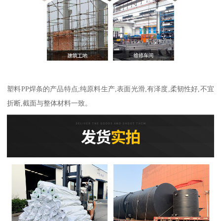
塑料PP焊条的产品特点;纯原料生产,表面光滑,有泽度,柔韧性好,不宜
折断,截面与整体材料一致。