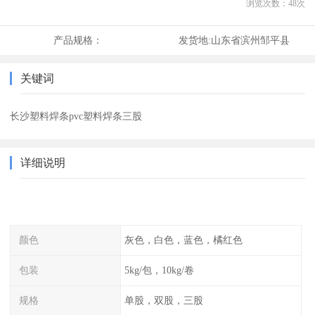
浏览次数：
48
次
产品规格：
发货地:
山东省滨州邹平县
关键词
长沙塑料焊条pvc塑料焊条三股
详细说明
颜色
灰色，白色，蓝色，橘红色
包装
5kg/包，10kg/卷
规格
单股，双股，三股