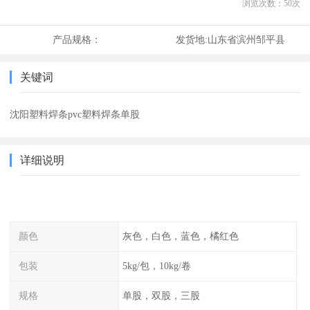
浏览次数：
50
次
产品规格：
发货地:
山东省滨州邹平县
关键词
沈阳塑料焊条pvc塑料焊条单股
详细说明
颜色
灰色，白色，蓝色，橘红色
包装
5kg/包，10kg/卷
规格
单股，双股，三股