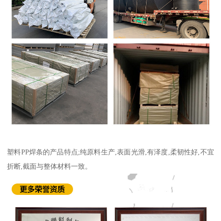
塑料PP焊条的产品特点;纯原料生产,表面光滑,有泽度,柔韧性好,不宜
折断,截面与整体材料一致。