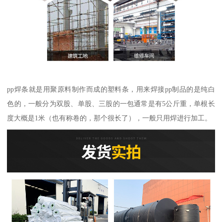
pp焊条就是用聚原料制作而成的塑料条，用来焊接pp制品的是纯白
色的，一般分为双股、单股、三股的一包通常是有5公斤重，单根长
度大概是1米（也有称卷的，那个很长了），一般只用焊进行加工。