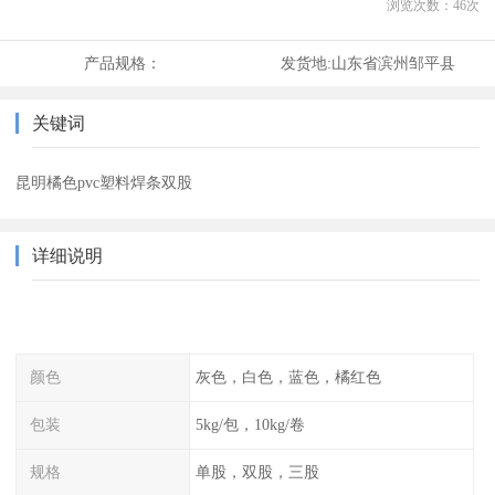
浏览次数：
46
次
产品规格：
发货地:
山东省滨州邹平县
关键词
昆明橘色pvc塑料焊条双股
详细说明
颜色
灰色，白色，蓝色，橘红色
包装
5kg/包，10kg/卷
规格
单股，双股，三股