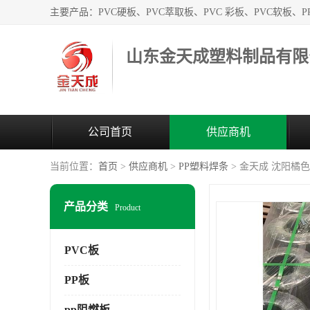
山东金天成塑料制品有限
公司首页
供应商机
当前位置：
首页
>
供应商机
>
PP塑料焊条
> 金天成 沈阳橘色
产品分类
Product
PVC板
PP板
pp阻燃板