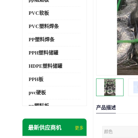
PVC软板
PVC塑料焊条
PP塑料焊条
PPH塑料储罐
HDPE塑料储罐
PPH板
pvc硬板
pp塑料板
产品描述
pvc萃取板
最新供应商机
更多
颜色
pvc工程板