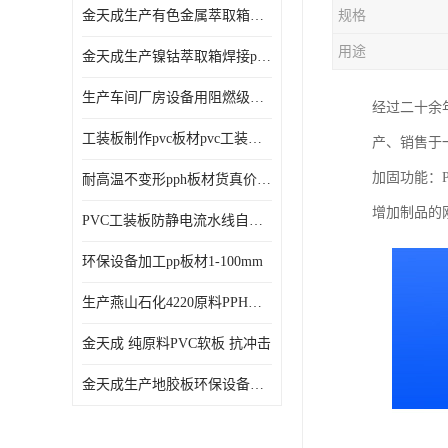
金天成生产有色金属萃取箱焊接pvc板
规格
用途
金天成生产镍钴萃取箱焊接pvc萃取板
生产车间厂房设备用阻燃级别pp硬板
经过二十余
工装板制作pvc板材pvc工装板材可折弯
产、销售于
加固功能：
耐高温不变形pph板材货真价值pph板材
增加制品的
PVC工装板防静电流水线自动化倍速线工装板
环保设备加工pp板材1-100mm
生产燕山石化4220原料PPH板材
金天成 纯原料PVC软板 抗冲击
金天成生产地胶板环保设备内衬焊接用半圆pvc软焊条