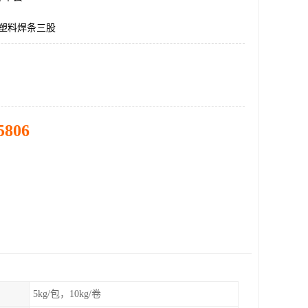
c塑料焊条三股
5806
5kg/包，10kg/卷