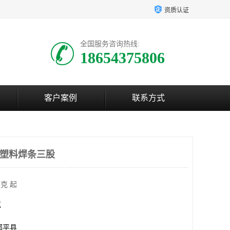
资质认证
全国服务咨询热线:
18654375806
客户案例
联系方式
c塑料焊条三股
克 起
克
邹平县