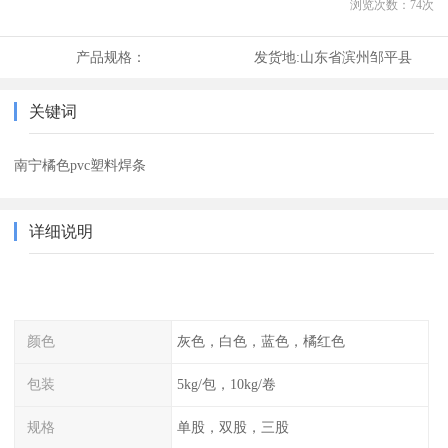
浏览次数：
74
次
产品规格：
发货地:
山东省滨州邹平县
关键词
南宁橘色pvc塑料焊条
详细说明
颜色
灰色，白色，蓝色，橘红色
包装
5kg/包，10kg/卷
规格
单股，双股，三股