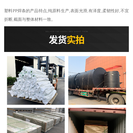
塑料PP焊条的产品特点;纯原料生产,表面光滑,有泽度,柔韧性好,不宜
折断,截面与整体材料一致。