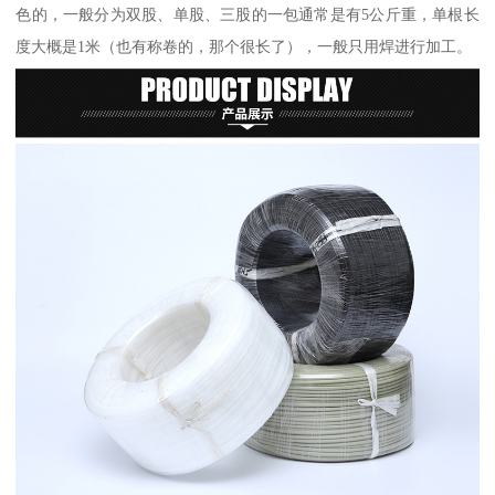
色的，一般分为双股、单股、三股的一包通常是有5公斤重，单根长
度大概是1米（也有称卷的，那个很长了），一般只用焊进行加工。